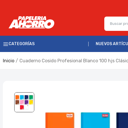
CATEGORÍAS
NUEVOS ARTÍC
Inicio
Cuaderno Cosido Profesional Blanco 100 hjs Clásic
Escolares
Oficina
Deportivos
Hogar
Novedades
Fiesta
Salud y Belleza