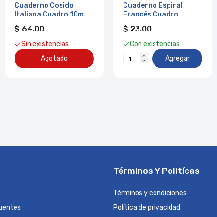
Cuaderno Cosido
Cuaderno Espiral
Italiana Cuadro 10mm
Francés Cuadro
72 Hjs Ibook
Grande 100 hjs Ibook
$ 64.00
$ 23.00
Sin existencias
Con existencias
Agotado
Agregar
Términos Y Politícas
Términos y condiciones
uentes
Política de privacidad