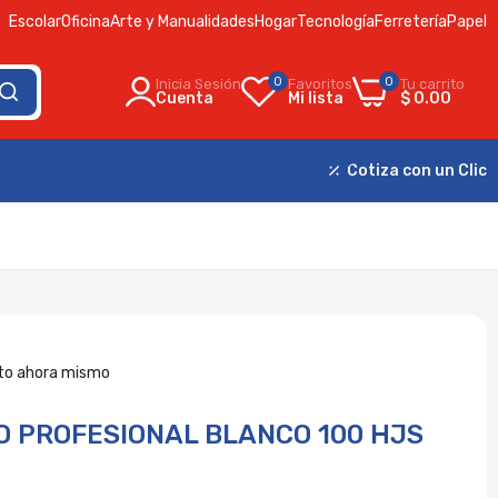
Escolar
Oficina
Arte y Manualidades
Hogar
Tecnología
Ferretería
Papel
0
0
Inicia Sesión
Favoritos
Tu carrito
Cuenta
Mi lista
$ 0.00
Cotiza con un Clic
to ahora mismo
 PROFESIONAL BLANCO 100 HJS