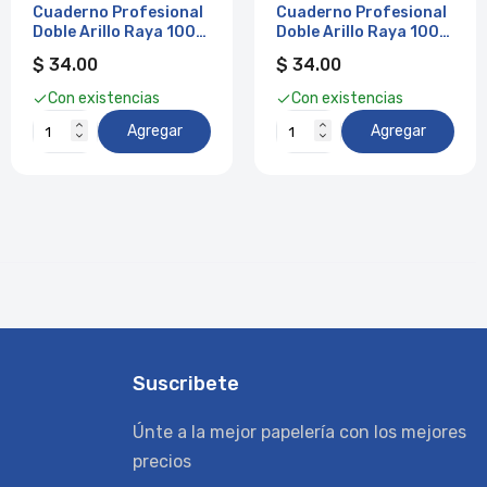
Cuaderno Profesional
Cuaderno Profesional
Doble Arillo Raya 100
Doble Arillo Raya 100
hjs Neón Comic IBook
hjs Neón IBook
$ 34.00
$ 34.00
Con existencias
Con existencias
Agregar
Agregar
Suscribete
Únte a la mejor papelería con los mejores
precios