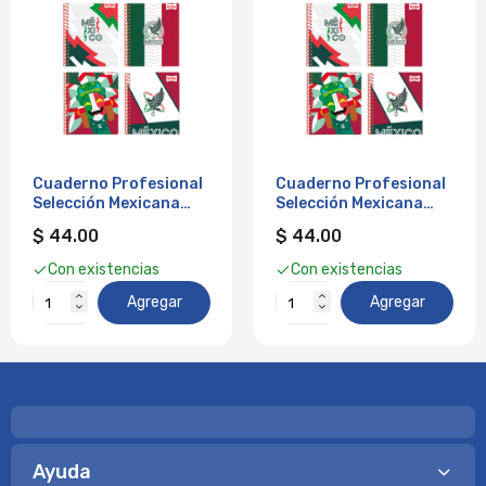
Cuaderno Profesional
Cuaderno Profesional
Selección Mexicana
Selección Mexicana
Doble Arillo 7 mm 100
Doble Arillo Raya 100
$ 44.00
$ 44.00
Hojas SCRIBE
Hojas SCRIBE
Con existencias
Con existencias
Agregar
Agregar
Ayuda